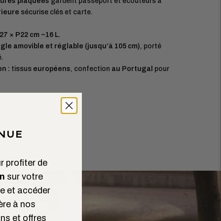
eures plaquées
gardent passeport et écouteurs à
rieure
sécurise clés et carte.
27 × P22 cm ~16 L
.
gle amovible et réglable (jusqu’à 105 cm)
, porté
é.
n :
tissus
européens
, confection
au Portugal
pour
NUE
 profiter de
n
sur votre
 et accéder
ère à nos
ns et offres