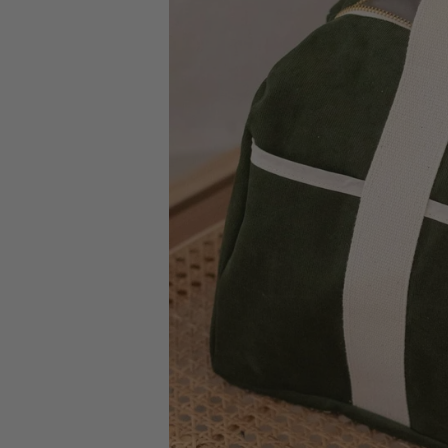
Livraison offerte
en point relais dès 75€.
(France métropolitaine et Belgique)