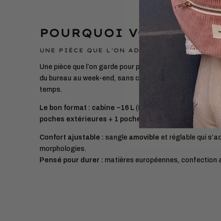
POURQUOI VOUS ALLEZ
UNE PIÈCE QUE L'ON ADOPTE ET QUE L'ON 
Une pièce que l’on garde pour partir léger. Le
sac de voy
du bureau au week-end, sans compromis sur le style ni l
temps.
Le bon format :
cabine ~16 L
(
L37 × H27 × P22 cm
) pou
poches extérieures
+
1 poche intérieure
pour tout org
Confort ajustable :
sangle
amovible
et réglable qui s’a
morphologies.
Pensé pour durer :
matières européennes, confection 