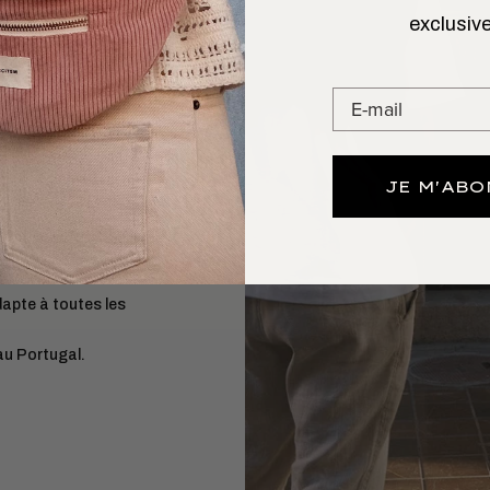
exclusive
 L’AIMER
GARDE
age 24h
vous suit
a tenue dans le
JE M'AB
r 1–2 jours.
3
aniser.
dapte à toutes les
au Portugal.