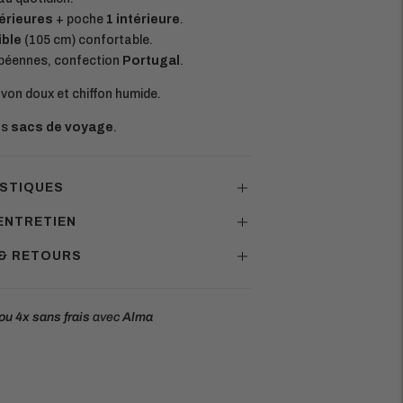
érieures
+ poche
1 intérieure
.
ble
(105 cm) confortable.
péennes, confection
Portugal
.
von doux et chiffon humide.
os
sacs de voyage
.
STIQUES
ENTRETIEN
 & RETOURS
ou 4x
sans frais
avec
Alma