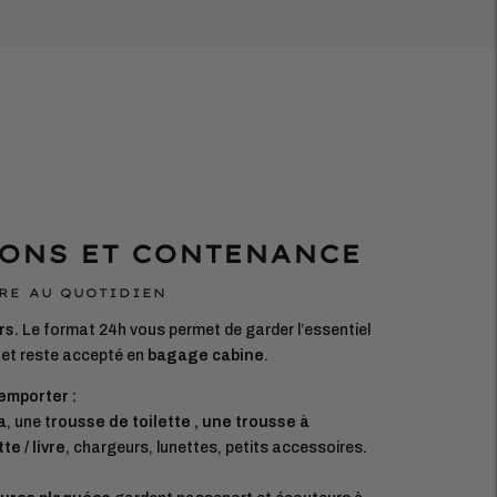
ONS ET CONTENANCE
RE AU QUOTIDIEN
rs.
Le format 24h vous permet de garder l’essentiel
et reste accepté en
bagage cabine
.
emporter :
a
, une t
rousse de toilette , une trousse à
te / livre
, chargeurs, lunettes, petits accessoires.