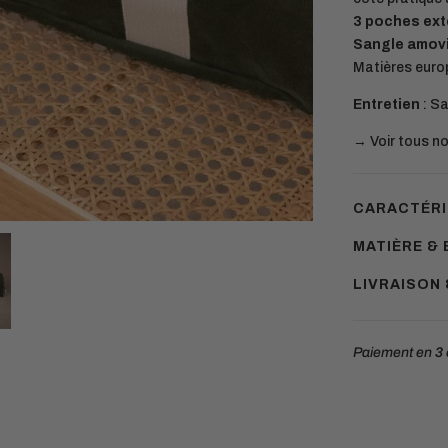
3 poches ext
Sangle amovi
Matières euro
Entretien
: Sa
→ Voir tous n
CARACTÉRI
MATIÈRE & 
LIVRAISON
Paiement en
3 
Ajouter
un
produit