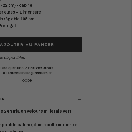
×22 cm) - cabine
rieures + 1 intérieure
le réglable 105 cm
Portugal
AJOUTER AU PANIER
es disponibles
Une question ?
Écrivez-nous
à l'adresse hello@recitem.fr
ON
 24h Iria en velours milleraie vert
patible cabine
, il mêle
belle matière
et
au quotidien.