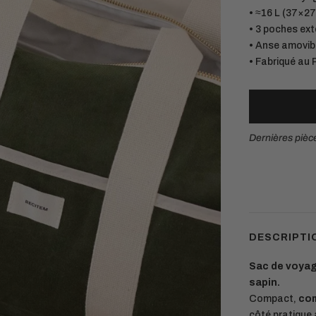
• ≈16 L (37×27
• 3 poches exté
• Anse amovib
• Fabriqué au 
Dernières pièc
Matières européennes durables.
Chaque pièce est conçue pour durer
DESCRIPTI
Sac de voyage
sapin.
Compact,
com
côté pratique 