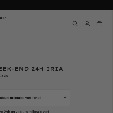
GER
EEK-END 24H IRIA
2 avis
 Velours milleraies vert foncé
e 24h en velours milleraie vert