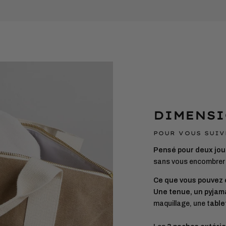
à
votre
panier
DIMENSI
POUR VOUS SUIV
Pensé pour deux jou
sans vous encombrer 
Ce que vous pouvez 
Une tenue, un pyjam
maquillage, une t
ablet