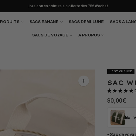
Livraison en point relais offerte dès 75€ d'achat
PRODUITS
SACS BANANE
SACS DEMI-LUNE
SACS À LAN
SACS DE VOYAGE
A PROPOS
LAST CHANCE
SAC W
Agrandir
l'image
90,00€
Iria -
• Sac de voyag