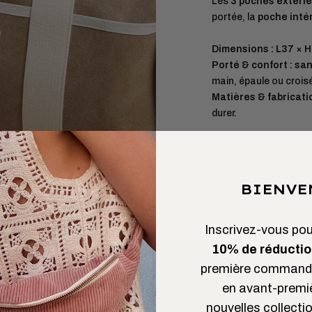
Les
3 poches extéri
portée, la
poche inté
Dimensions :
L37 × H
Porté & confort :
san
main, épaule ou crois
Matières & fabricatio
durer.
BIENVE
Inscrivez-vous pour
10% de réductio
première commande
en avant-premi
nouvelles collectio