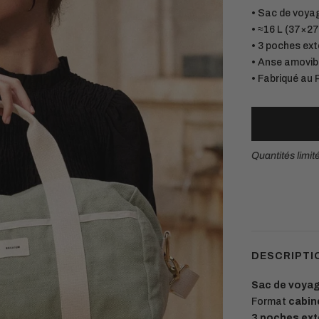
• Sac de voyag
• ≈16 L (37×27
• 3 poches exté
• Anse amovib
• Fabriqué au 
Quantités limit
Matières européennes durables.
Chaque pièce est conçue pour durer
DESCRIPTI
Sac de voyage
Format
cabin
3 poches ext