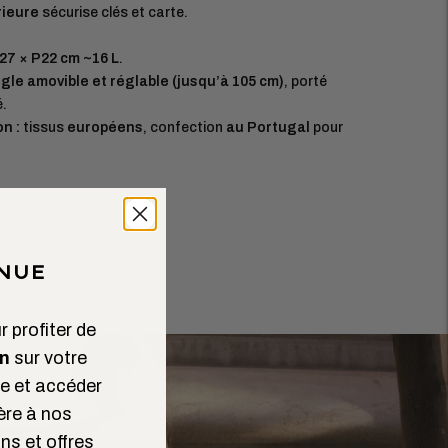
rieure
sécurise clés et carte.
27 × P22 cm ~16 L
.
gle amovible et réglable (jusqu’à 105 cm)
, porté
é.
n :
tissus
européens
, confection
au Portugal
pour
NUE
 profiter de
n
sur votre
 et accéder
ère à nos
ns et offres