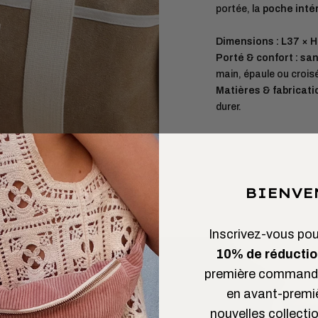
portée, la
poche inté
Dimensions :
L37 × H
Porté & confort :
san
main, épaule ou crois
Matières & fabricatio
durer.
BIENVE
Inscrivez-vous pour
10% de réductio
première commande
en avant-premi
nouvelles collectio