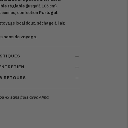
ble réglable
(jusqu’à 105 cm).
péennes, confection
Portugal
.
ttoyage local doux, séchage à l’air.
os
sacs de voyage
.
STIQUES
ENTRETIEN
 & RETOURS
ou 4x
sans frais
avec
Alma