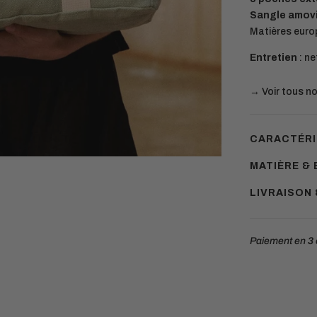
Sangle amovi
Matières euro
Entretien
: ne
→ Voir tous n
CARACTÉRI
MATIÈRE & 
LIVRAISON
Paiement en
3 
Ajouter
un
produit
à