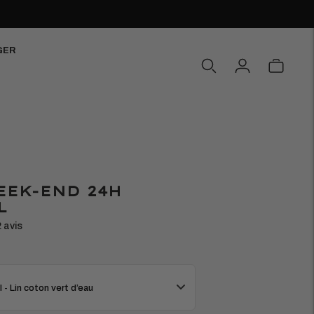
GER
EEK-END 24H
L
2 avis
 - Lin coton vert d’eau