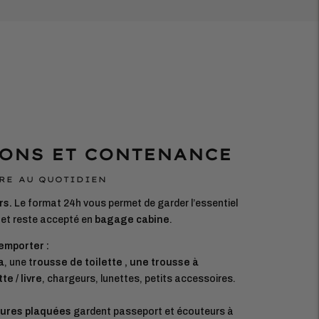
ONS ET CONTENANCE
RE AU QUOTIDIEN
rs.
Le format 24h vous permet de garder l’essentiel
et reste accepté en
bagage cabine
.
emporter :
a
, une t
rousse de toilette , une trousse à
te / livre
, chargeurs, lunettes, petits accessoires.
eures plaquées
gardent passeport et écouteurs à