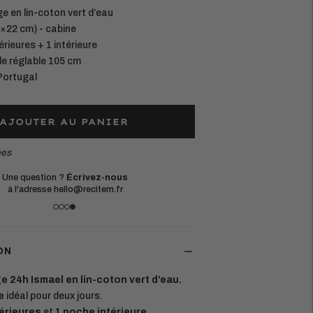
e en lin-coton vert d’eau
×22 cm) - cabine
rieures + 1 intérieure
le réglable 105 cm
Portugal
AJOUTER AU PANIER
ées
Une question ?
Écrivez-nous
à l'adresse hello@recitem.fr
ON
 24h Ismael en lin-coton vert d’eau.
e
idéal pour deux jours.
érieures
et
1 poche intérieure
.