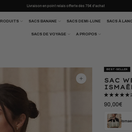
Livraison en point relais offerte dès 75€ d'achat
PRODUITS
SACS BANANE
SACS DEMI-LUNE
SACS À LAN
SACS DE VOYAGE
A PROPOS
BEST-SELLER
SAC W
Agrandir
l'image
ISMAË
90,00€
Ismael