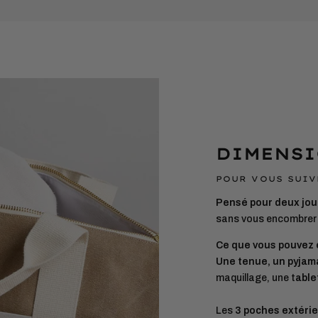
votre
panier
DIMENSI
POUR VOUS SUIV
Pensé pour deux jou
sans vous encombrer 
Ce que vous pouvez 
Une tenue, un pyjam
maquillage, une t
ablet
Les
3 poches extéri