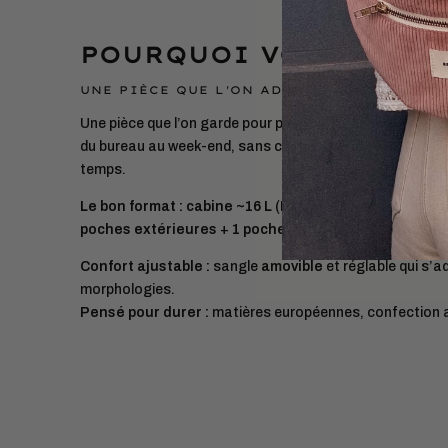
POURQUOI VOUS ALLEZ
UNE PIÈCE QUE L'ON ADOPTE ET QUE L'ON 
Une pièce que l’on garde pour partir léger. Le
sac de voy
du bureau au week-end, sans compromis sur le style ni l
temps.
Le bon format :
cabine ~16 L
(
L37 × H27 × P22 cm
) pou
poches extérieures
+
1 poche intérieure
pour tout org
Confort ajustable :
sangle
amovible
et réglable qui s’a
morphologies.
Pensé pour durer :
matières européennes, confection 