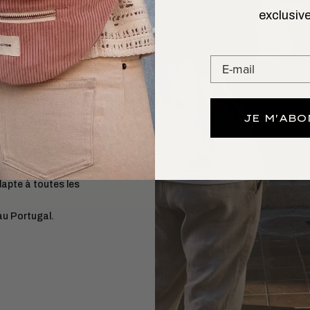
exclusive
 L’AIMER
GARDE
age 24h
vous suit
a tenue dans le
JE M'AB
r 1–2 jours.
3
aniser.
dapte à toutes les
au Portugal.