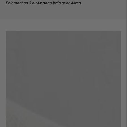
Paiement en
3 ou 4x
sans frais
avec
Alma
Ajouter
un
produit
à
votre
panier