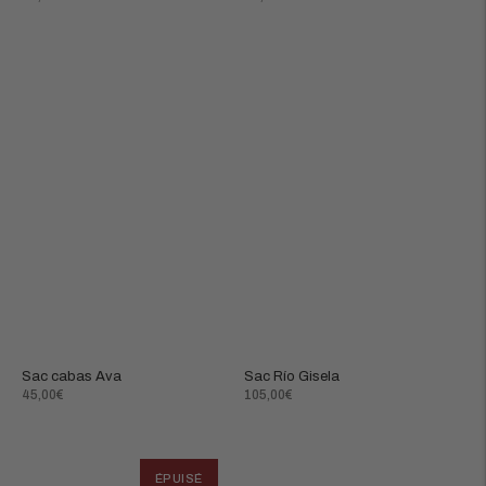
normal
normal
Sac cabas Ava
Sac Río Gisela
Prix
Prix
45,00€
105,00€
normal
normal
ÉPUISÉ