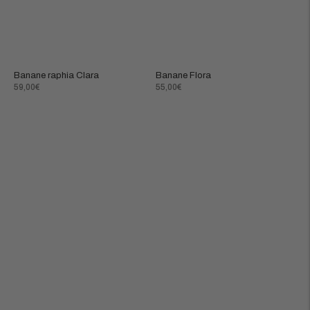
Banane raphia Clara
Banane Flora
Prix
Prix
59,00€
55,00€
normal
normal