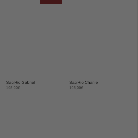
Sac Río Gabriel
Sac Río Charlie
Prix
Prix
105,00€
105,00€
normal
normal