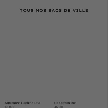
TOUS NOS SACS DE VILLE
Sac cabas Raphia Clara
Sac cabas Inès
Prix
Prix
45,00€
45,00€