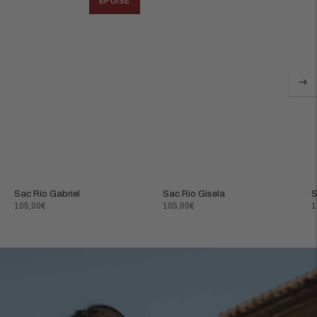
ÉPUISÉ
Sac Río Gabriel
Sac Río Gisela
S
Prix
Prix
P
105,00€
105,00€
1
normal
normal
n