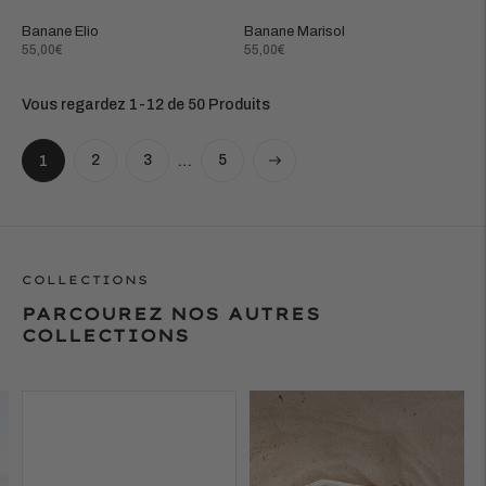
Banane Elio
Banane Marisol
Prix
Prix
55,00€
55,00€
normal
normal
Vous regardez 1-12 de 50 Produits
Suivant
2
3
5
1
…
COLLECTIONS
PARCOUREZ NOS AUTRES
COLLECTIONS