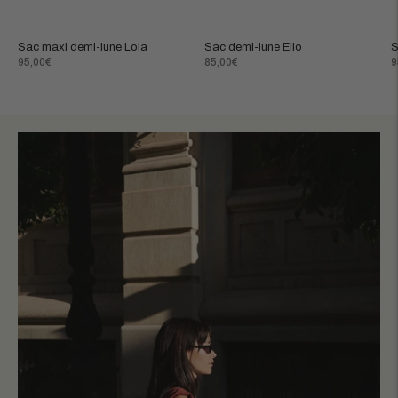
Sac maxi demi-lune Lola
Sac demi-lune Elio
S
Prix
Prix
P
95,00€
85,00€
9
normal
normal
n