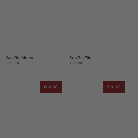
Sac Río Matéo
Sac Río Elio
Prix
Prix
105,00€
105,00€
normal
normal
ÉPUISÉ
ÉPUISÉ