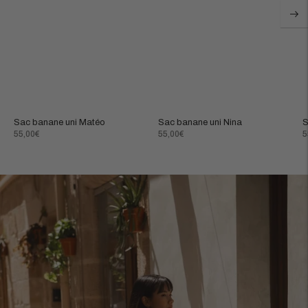
Sac banane uni Matéo
Sac banane uni Nina
S
Prix
Prix
P
55,00€
55,00€
5
normal
normal
n