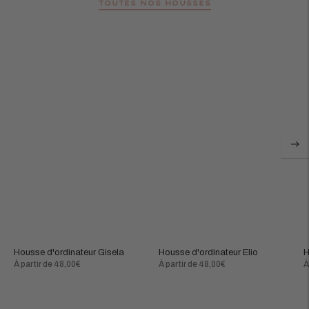
TOUTES NOS HOUSSES
Housse d'ordinateur Gisela
Housse d'ordinateur Elio
H
Prix
Prix
P
À partir de 48,00€
À partir de 48,00€
À
normal
normal
n