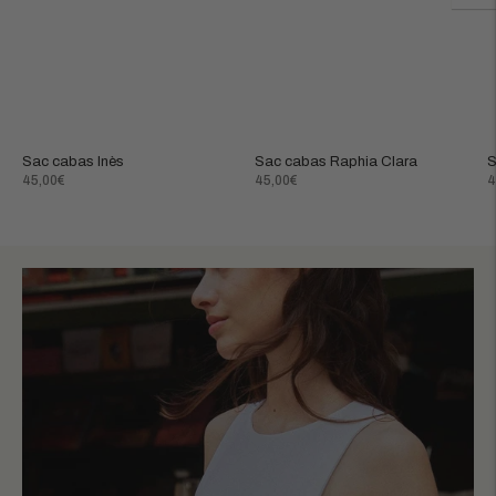
Sac cabas Inès
Sac cabas Raphia Clara
S
Prix
Prix
P
45,00€
45,00€
4
normal
normal
n